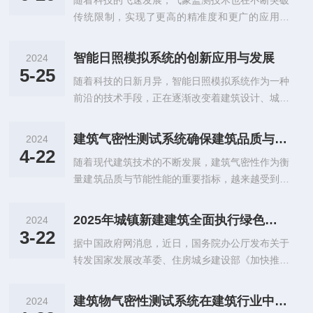
随着科技的飞速发展，气象监测技术也在不断突破
并达成一致意见。提到的所有“孔”均指代防护区实
人体热感受理论。它通过内置的传感器实时采集
传统限制，实现了更高的精准度和更广的应用范
验模型上设置的“等效渗流孔口”。测试工况仅进行
室...
围。在众多气象监测设备中，万向微风传感器凭借
增压测试，测试工况分为A0-A1/B1-B2-B3-B4-5-B
其优势，带领着气象监测技术迈向新的时代。一、
6/C1-C2-C3-C4-C5-C6-C7-C8-C9-C10,从防护区
智能日照模拟系统的创新应用与发展
2024
技术特点万向微风传感器其较大的特点在于其“万
外壳基础完整性（孔全封闭...
5-25
随着科技的日新月异，智能日照模拟系统作为一种
向”性。这种传感器能够多角度地监测风向和风
前沿的技术手段，正在逐渐改变着建筑设计、城市
速，实现了真正意义上的“360度”监测。与传统的
规划以及农业生产的传统方式。本文旨在深入探讨
风向风速仪相比，采用的传感技术和数据处理算
智能日照模拟系统的原理、应用及其对未来领域发
法，能够在复杂的气象环境下依然保持高度的准确
建筑气密性测试系统确保建筑品质与节能
2024
展的重要意义。智能日照模拟系统依托计算机技术
性和稳定性。除了监测外，还具有响应速度快、测
4-22
随着现代建筑技术的不断发展，建筑气密性作为衡
和算法，通过模拟不同时间、不同地点的太阳运动
量精度高、使用寿命长等特点。其内部集成了高...
量建筑品质与节能性能的重要指标，越来越受到人
轨迹，实现对建筑物、城市环境及农田等实体对象
们的关注。建筑气密性测试系统作为评估建筑气密
在日照影响下的分析。这种系统不仅能够计算日照
性能的重要手段，对于保障建筑品质、提高节能效
时间、日照角度等关键参数，还能够根据实际需
2025年城镇新建建筑全面执行绿色建筑标准
2024
果、创造宜居环境具有十分重要的意义。本文将探
求，对日照效果进行可视化展示，为决策者提供直
3-22
据中国政府网消息，近日，国务院办公厅发布关于
讨系统的重要性、应用原理及实际操作等方面。
观的数据支持。在建筑设计领域，发挥着不可替...
转发国家发展改革委、住房城乡建设部《加快推动
一、建筑气密性测试系统的重要性建筑气密性是指
建筑领域节能降碳工作方案》的通知(下称“通
建筑物在室内外压差作用下，阻止空气渗透的能
知”)。通知提到，到2025年，建筑领域节能降碳制
力。一个具有良好气密性的建筑，能够有效地减少
建筑物气密性测试系统在建筑行业中发挥重要作用
2024
度体系更加健全，城镇新建建筑全面执行绿色建筑