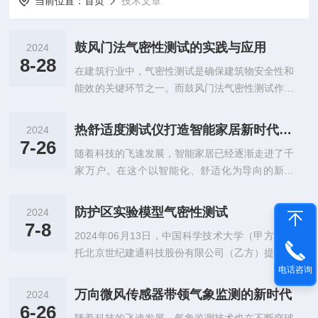
当前位置：
首页
技术文章
鼓风门法气密性测试的实践与应用
2024
8-28
在建筑行业中，气密性测试是确保建筑物安全性和
能效的关键环节之一。而鼓风门法气密性测试作为
其中的重要手段，正逐步成为建筑质量检测的标
配。本文将通过实际案例，探讨测试的实践过程及
热舒适度测试仪打造智能家居新时代的温度感知设备
2024
其在建筑物评估中的应用。一、测试准备鼓风门法
7-26
随着科技的飞速发展，智能家居已经逐渐走进了千
气密性测试开始前，需要做好充分的准备工作。首
家万户。在这个以智能化、舒适化为导向的新时
先，测试人员会在建筑物的入口或选定的测试区域
代，热舒适度测试仪作为一种新兴的科技产品，正
安装一个大型可充气门，即鼓风门。这个鼓风门装
以其功能和广泛的应用前景，成为打造智能家居新
置包括一个功率*的风机，用于将空气吹进或吹出
防护区实验模型气密性测试
2024
时代的温度感知先锋。一、定义与原理热舒适度测
房间，同时安装在外门之上，并确保与外门接触的
7-8
2024年06月13日，中国科学技术大学（甲方）委
试仪是一种用于测量和评估室内热舒适度的专业设
地方密封良好。风门架用于支撑风机并密封在外...
托北京世纪建通科技股份有限公司（乙方）提供建
备。它通过传感器实时监测室内环境的温度、湿
筑的气密性测试技术服务，，根据甲方所提出的要
电话咨询
度、风速等物理参数，并结合人体热感受模型，对
求，双方商定了气密性测试的技术服务所包含的测
室内热环境进行综合评价，从而为人们提供更为舒
万向微风传感器带领气象监测的新时代
2024
试工况情形和每组工况测试所需开启的孔洞数量，
适、健康的居住环境。工作原理主要基于热力学和
6-26