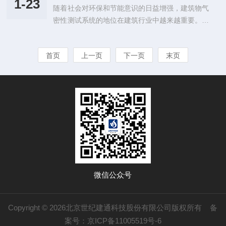
室内外空气交换，降低能源消耗，提高建筑的保温
1-23
随着社会对环保和节能意识的日益增强，建筑物气
标准，新建超低能耗、近零能耗建筑面积比2023
隔热性能。同时，良好的气密性还能有效防止室
密性测试系统的地位在建筑行业中越来越重要。这
年增长0.2亿平方米以上，完成既有建筑节能改造
外...
个系统的设计和应用，不仅能够提升建筑物的能源
面积比2023年增长2亿平方米以上，建筑用能中电
效率，还能有效地降低能源浪费，为建设可持续发
力消费占比超过55%，城镇建筑可再生能源替代率
首页
上一页
下一页
末页
展的未来奠定基础。一、精准的气密性评估建筑物
达到8%，建筑领域节能降碳取得积极进展。依据
气密性测试系统通过精密的测量设备，对建筑物的
最新版绿色建筑评价标准GB...
空气渗透进行准确评估。这些设备能够捕捉到微小
的空气流动，从而准确地反映出建筑物的气密状
况。这种精确的测量方式，不仅可以提供建筑物的
整体气密性评估，还可以针对特定区域进行详细的
分析，帮助建筑师和工程师找出可能存在的问题...
微信公众号
Copyright © 2026北京世纪建通科技股份有限公司版权所有
备
案号：京ICP备11005519号-6