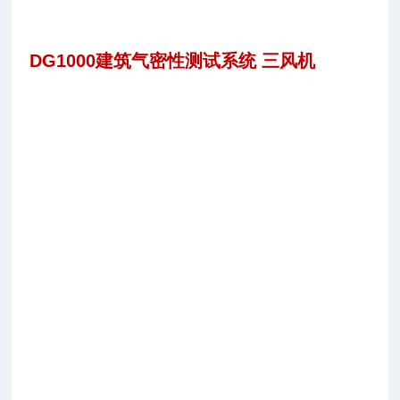
L
S
DG1000
建筑气密性测试系统 三风机
D
G
1
0
0
0
房
屋
气
密
性
检
测
系
统