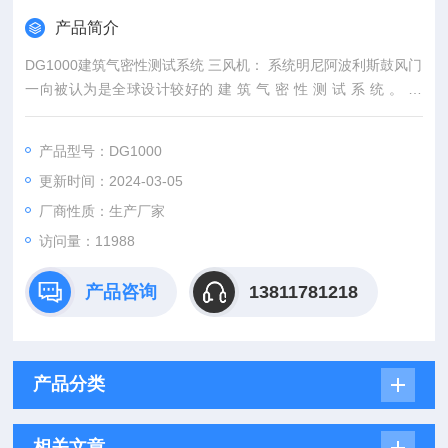
产品简介
DG1000建筑气密性测试系统 三风机： 系统明尼阿波利斯鼓风门
一向被认为是全球设计较好的 建 筑 气 密 性 测 试 系 统 。 美
国 TEC （ The Energy Conservatory）公司开发了完备的测试
程序，并集成了 专门的测试配件。该系统可供需求侧管理（DS
产品型号：DG1000
M）部门、 能耗评估、HVAC 系统承包商、建筑业者以及建筑热
更新时间：2024-03-05
工 等专业人员使用。
厂商性质：生产厂家
访问量：11988
产品咨询
13811781218
产品分类
相关文章