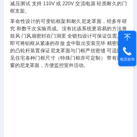
减压测试 支持 110V 或 220V 交流电源 轻质耐久的门
框支架。
革命性设计的可变铝框架和耐久尼龙罩面，经多年研
究 和数千次实验而成。没有比该系统更容易的方法将
鼓风 门风扇密封在门洞里 全锁扣设计可保证仅需几秒
即可将铝框从紧凑的存放 盒中取出安装完毕 精密设计
的凸轮杆装置保证尼龙罩面与门框严丝密缝 可适应常
见住宅各种门框尺寸（特殊门框亦可定制） 带有观察
电话咨询
窗的尼龙罩面，方便监控室外活动。
B
U
I
L
D
I
N
G
P