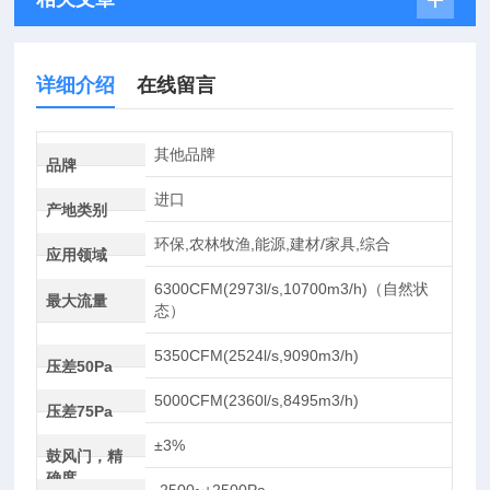
详细介绍
在线留言
其他品牌
品牌
进口
产地类别
环保,农林牧渔,能源,建材/家具,综合
应用领域
6300CFM(2973l/s,10700m3/h)（自然状
最大流量
态）
5350CFM(2524l/s,9090m3/h)
压差50Pa
5000CFM(2360l/s,8495m3/h)
压差75Pa
±3%
鼓风门，精
确度