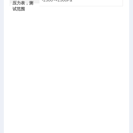
-2500~+2500Pa
压力表，测
试范围
B
U
I
L
D
I
N
G
P
E
R
F
O
R
M
A
N
C