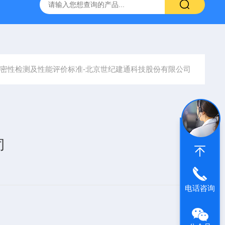
密性测试系统
TECLOG4建筑气密性测试系统 测试软件
DG
密性检测及性能评价标准-北京世纪建通科技股份有限公司
司
电话咨询