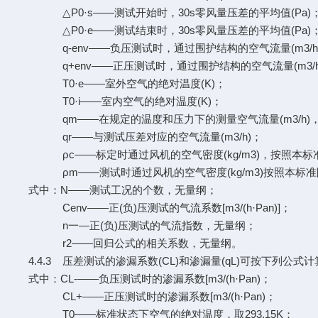
△P0·s——测试开始时，30s零风量压差的平均值(Pa)
△P0·e——测试结束时，30s零风量压差的平均值(Pa)
q-env——负压测试时，通过围护结构的空气流量(m3/h
q+env——正压测试时，通过围护结构的空气流量(m3/h
T0·e——室外空气的绝对温度(K)；
T0·i——室内空气的绝对温度(K)；
qm——在规定的温度和压力下的测量空气流量(m3/h)，按式
qr——与测试压差对应的空气流量(m3/h)；
ρc——标定时通过风机的空气密度(kg/m3)，按照本标
ρm——测试时通过风机的空气密度(kg/m3)按照本标准
式中：N——测试工况的个数，无量纲；
Cenv——正(负)压测试的气流系数[m3/(h·Pan)]；
n一—正(负)压测试的气流指数，无量纲；
r2——回归公式的相关系数，无量纲。
4.4.3 压差测试的渗漏系数(CL)和渗漏量(qL)可按下列公式
式中：CL-——负压测试时的渗漏系数[m3/(h·Pan)；
CL+——正压测试时的渗漏系数[m3/(h·Pan)；
T0——标准状态下空气的绝对温度，取293.15K；