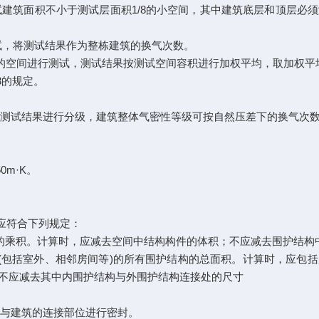
试建筑面积不小于测试层面积1/8的小空间，其中建筑底层和顶层
，将测试结果作为整栋建筑的换气次数。
3的空间进行测试，测试结果按测试空间容积进行加权平均，取加权平
3的规定。
测试结果进行分级，建筑整体气密性等级可按自然压差下的换气次数(Nn
0m·K。
计算应符合下列规定：
(H)的乘积。计算时，应减去空间中结构构件的体积；不应减去围护结
(包括室外、相邻房间等)的所有围护结构的总面积。计算时，应包
不应减去其中内围护结构与外围护结构连接处的尺寸
备与建筑的连接部位进行密封。